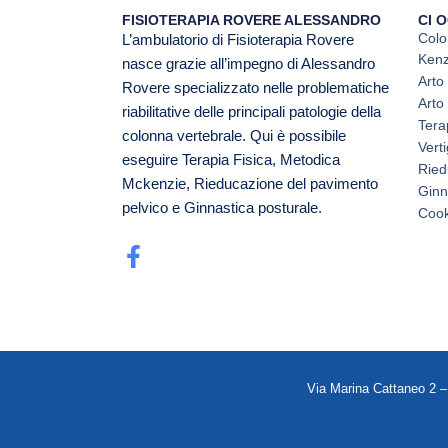
FISIOTERAPIA ROVERE ALESSANDRO
CI 
Colo
L’ambulatorio di Fisioterapia Rovere
Kenz
nasce grazie all’impegno di Alessandro
Arto
Rovere specializzato nelle problematiche
Arto
riabilitative delle principali patologie della
Tera
colonna vertebrale. Qui è possibile
Vert
eseguire Terapia Fisica, Metodica
Ried
Mckenzie, Rieducazione del pavimento
Ginn
pelvico e Ginnastica posturale.
Cook
Via Marina Cattaneo 2 –