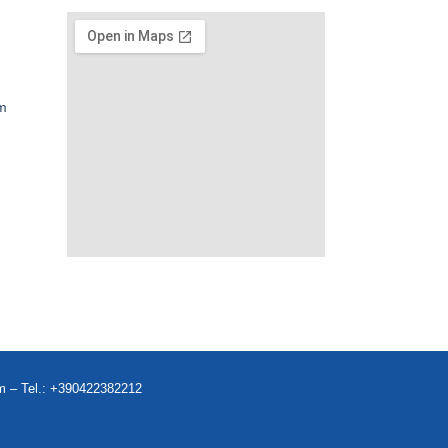
om
m
– Tel.:
+390422382212