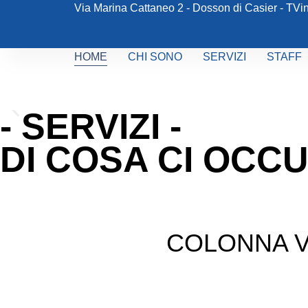
Via Marina Cattaneo 2 - Dosson di Casier - TV
i
HOME
CHI SONO
SERVIZI
STAFF
- SERVIZI -
DI COSA CI OCC
Terapie fisiche e strume
Onde urto radiali, tecarterapia, laserterapia, elettrot
COLONNA V
SCOPRI DI PIÙ