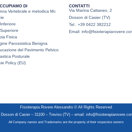
OCCUPIAMO DI
CONTATTI
Via Marina Cattaneo, 2
nna Vertebrale e metodica Mc
ie
Dosson di Casier (TV)
 Inferiore
Tel.: +39 0422 382212
 Superiore
Email: info@fisioterapiarovere.c
pia Fisica
igine Parossistica Benigna
ucazione del Pavimento Pelvico
astica Posturale
ie Policy (EU)
Fisioterapia Rovere Alessandro © All Rights Reserved
 Dosson di Casier – 31100 – Treviso (TV) – email:
info@fisioterapiarovere.co
All Company names and Trademarks are the property of their respective owners