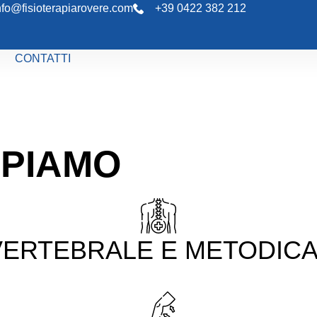
nfo@fisioterapiarovere.com
+39 0422 382 212
CONTATTI
UPIAMO
ntali
erapia, ultrasuonoterapia, magnetoterapia
ERTEBRALE E METODICA