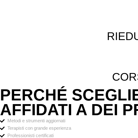
RIED
COR
PERCHÉ SCEGLI
AFFIDATI A DEI 
Metodi e strumenti aggiornati
Terapisti con grande esperienza
Professionisti certificati